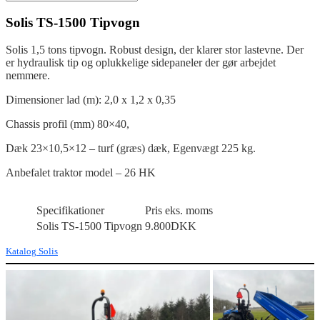
Search
for:
Solis TS-1500 Tipvogn
Solis 1,5 tons tipvogn. Robust design, der klarer stor lastevne. Der
er hydraulisk tip og oplukkelige sidepaneler der gør arbejdet
nemmere.
Dimensioner lad (m): 2,0 x 1,2 x 0,35
Chassis profil (mm) 80×40,
Dæk 23×10,5×12 – turf (græs) dæk, Egenvægt 225 kg.
Anbefalet traktor model – 26 HK
Specifikationer
Pris eks. moms
Solis TS-1500 Tipvogn
9.800DKK
Katalog Solis