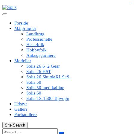
bandar toto
bandar togel
bandar toto
bandar togel
pmtoto
pmtoto
bandar slot
pmtoto
pmtoto
pmtoto
pmtoto
pmtoto
pmtoto
pmtoto
pmtoto
pmtoto
pmtoto
pmtoto
bandar slot
pmtoto
pmtoto
pmtoto
pmtoto
pmtoto
pmtoto
toto slot
toto slot
situs toto
toto slot
situs toto
link slot
toto slot
toto slot
toto slot
toto slot
toto slot
toto slot
situs toto
link slot
toto
toto
toto
toto
toto
Skip
to
content
Forside
Målgrupper
Landbrug
Professionelle
Hestefolk
Hobbyfolk
Anlægsgartnere
Modeller
Solis 26 6+2 Gear
Solis 26 HST
Solis 26 ShuttleXL 9+9.
Solis 50
Solis 50 med kabine
Solis 60
Solis TS-1500 Tipvogn
Udstyr
Galleri
Forhandlere
Site Search
Search